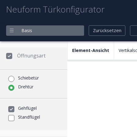
Neuform Türkonfigurator
Zurücksetzen
Basis
Element-Ansicht
Vertikalsc
Öffnungsart
Schiebetür
Lichter Zargen-Durchgang (LZD) - Höhe
Zargenfalzmaß (ZFM) - Höhe
Drehtür
Baurichtmaß (BRM) - Höhe
Gehflügel
Standflügel